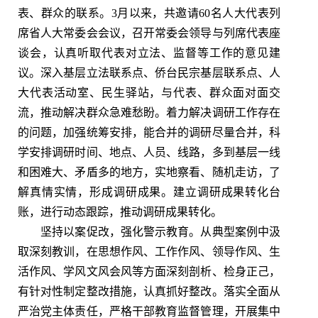
表、群众的联系。3月以来，共邀请60名人大代表列
席省人大常委会会议，召开常委会领导与列席代表座
谈会，认真听取代表对立法、监督等工作的意见建
议。深入基层立法联系点、侨台民宗基层联系点、人
大代表活动室、民生驿站，与代表、群众面对面交
流，推动解决群众急难愁盼。着力解决调研工作存在
的问题，加强统筹安排，能合并的调研尽量合并，科
学安排调研时间、地点、人员、线路，多到基层一线
和困难大、矛盾多的地方，实地察看、随机走访，了
解真情实情，形成调研成果。建立调研成果转化台
账，进行动态跟踪，推动调研成果转化。
坚持以案促改，强化警示教育。从典型案例中汲
取深刻教训，在思想作风、工作作风、领导作风、生
活作风、学风文风会风等方面深刻剖析、检身正己，
有针对性制定整改措施，认真抓好整改。落实全面从
严治党主体责任，严格干部教育监督管理，开展集中