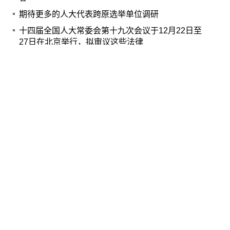
期待更多的人大代表跨原选举单位调研
十四届全国人大常委会第十九次会议于12月22日至
27日在北京举行，拟审议这些法律
开展基层普法宣传活动也是基层立法联系点的重要
工作之一
Copyright © www.npcxj.com All Rights Reserver 北京
中民法智文化发展有限公司
京ICP备17013623号-1
电话: 010-66238486 0571-88016181
邮箱: npc_xj@163.com