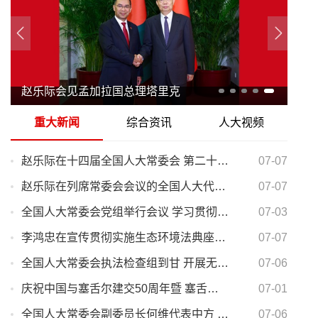
赵乐际会见孟加拉国总理塔里克
重大新闻
综合资讯
人大视频
赵乐际在十四届全国人大常委会 第二十三次会议上的讲话
07-07
赵乐际在列席常委会会议的全国人大代表座谈会上的讲话
07-07
全国人大常委会党组举行会议 学习贯彻习近平总书记在庆祝中国共产党成立105周年大会上的重要讲话精神和习近平党建思想 赵乐际主持并讲话
07-03
李鸿忠在宣传贯彻实施生态环境法典座谈会上强调 深入贯彻习近平生态文明思想 推动生态环境法典高质量实施
07-07
全国人大常委会执法检查组到甘 开展无障碍环境建设法执法检查
07-06
庆祝中国与塞舌尔建交50周年暨 塞舌尔独立50周年招待会在京举行
07-01
全国人大常委会副委员长何维代表中方 出席伊朗已故最高领袖哈梅内伊葬礼
07-06