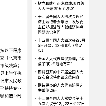
树立和践行正确政绩观 县级
人大应做到“五个必须”
十四届全国人大四次会议经
济主题记者会举行，发改委
主任郑栅洁等人就经济热点
问题答记者问
十四届全国人大四次会议3月
5日开幕，12日闭幕（附议
别按以下程序
程）
检查《北京市
全国人大代表建议办理，“金
点子”何以“落地有声”
年市级决算；
即将召开的十四届全国人大
预算上半年执
四次会议将审议这些内容
审议市人民政
期待更多的人大代表跨原选
于“扶持专业
举单位调研
名额和选举时
十四届全国人大常委会第十
九次会议于12月22日至27日