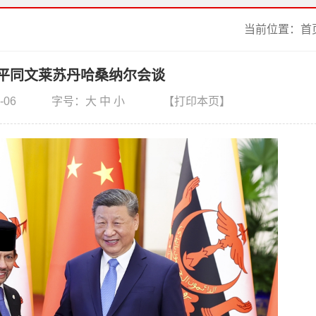
当前位置：
首
平同文莱苏丹哈桑纳尔会谈
-06
字号：
大
中
小
【打印本页】