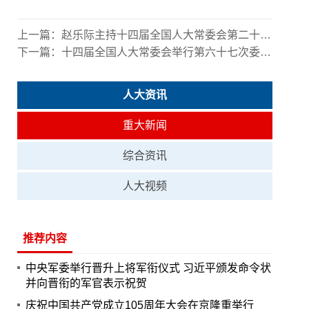
上一篇：
赵乐际主持十四届全国人大常委会第二十二次会议闭幕会 并作讲话强调 高质量做好人大各项工作 服务保障“十五五”良好开局
下一篇：
十四届全国人大常委会举行第六十七次委员长会议 决定将社会救助法草案等交付常委会会议表决 赵乐际主持会议
人大资讯
重大新闻
综合资讯
人大视频
推荐内容
中央军委举行晋升上将军衔仪式 习近平颁发命令状
并向晋衔的军官表示祝贺
庆祝中国共产党成立105周年大会在京隆重举行