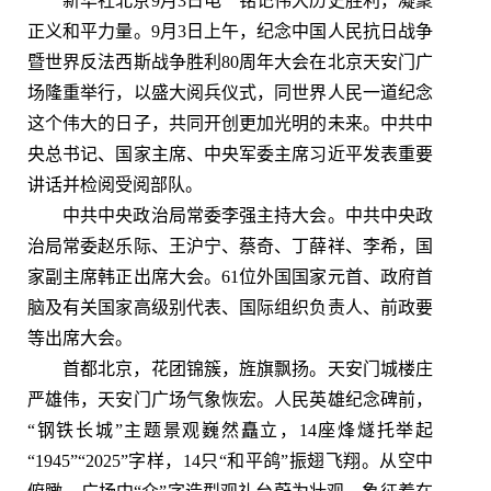
新华社北京9月3日电 铭记伟大历史胜利，凝聚
正义和平力量。9月3日上午，纪念中国人民抗日战争
暨世界反法西斯战争胜利80周年大会在北京天安门广
场隆重举行，以盛大阅兵仪式，同世界人民一道纪念
这个伟大的日子，共同开创更加光明的未来。中共中
央总书记、国家主席、中央军委主席习近平发表重要
讲话并检阅受阅部队。
中共中央政治局常委李强主持大会。中共中央政
治局常委赵乐际、王沪宁、蔡奇、丁薛祥、李希，国
家副主席韩正出席大会。61位外国国家元首、政府首
脑及有关国家高级别代表、国际组织负责人、前政要
等出席大会。
首都北京，花团锦簇，旌旗飘扬。天安门城楼庄
严雄伟，天安门广场气象恢宏。人民英雄纪念碑前，
“钢铁长城”主题景观巍然矗立，14座烽燧托举起
“1945”“2025”字样，14只“和平鸽”振翅飞翔。从空中