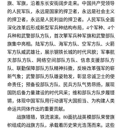
旗、军旗，沿着东长安街阔步走来。中国共产党领导
的人民军队，永远是国家的捍卫者，永远是社会主义
的捍卫者，永远是人民利益的捍卫者。人民军队全面
深化改革后形成新型军兵种结构布局，4个军种、4个
兵种和武警部队方队，首次擎军兵种军旗和武警部队
旗集中亮相。陆军方队、海军方队、空军方队、火箭
军方队威武雄壮，展示钢铁长城的时代风貌；军事航
天部队方队、网络空间部队方队、信息支援部队方
队、联勤保障部队方队精神抖擞，反映改革强军的崭
新气象；武警部队方队雄姿勃发，彰显忠诚卫士的使
命责任；预备役部队方队、民兵方队气势昂扬，展现
国防后备力量建设的时代风采；维和部队方队步履铿
锵，体现中国军队用行动谱写大国担当、为构建人类
命运共同体作出的重要贡献。
战旗猎猎，铁流滚滚。80面抗战英模部队荣誉旗
帜组成的战旗方队，承载着历史荣光浩荡而来。这些