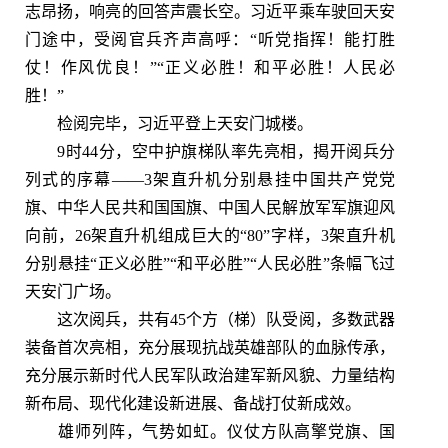
志昂扬，响亮的回答声震长空。习近平乘车驶回天安
门途中，受阅官兵齐声高呼：“听党指挥！能打胜
仗！作风优良！”“正义必胜！和平必胜！人民必
胜！”
检阅完毕，习近平登上天安门城楼。
9时44分，空中护旗梯队率先亮相，揭开阅兵分
列式的序幕——3架直升机分别悬挂中国共产党党
旗、中华人民共和国国旗、中国人民解放军军旗迎风
向前，26架直升机组成巨大的“80”字样，3架直升机
分别悬挂“正义必胜”“和平必胜”“人民必胜”条幅飞过
天安门广场。
这次阅兵，共有45个方（梯）队受阅，多数武器
装备首次亮相，充分展现抗战英雄部队的血脉传承，
充分展示新时代人民军队政治建军新风貌、力量结构
新布局、现代化建设新进展、备战打仗新成效。
雄师列阵，气势如虹。仪仗方队高擎党旗、国