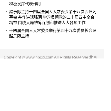
积极发挥代表作用
赵乐际主持十四届全国人大常委会第十八次会议闭
幕会 并作讲话强调 学习贯彻党的二十届四中全会
精神 围绕大局统筹谋划和推进人大各项工作
十四届全国人大常委会举行第四十九次委员长会议
赵乐际主持
Copyright © www.npcxj.com All Rights Reserver 北京
中民法智文化发展有限公司
京ICP备17013623号-1
电话: 010-66238486 0571-88016181
邮箱: npc_xj@163.com