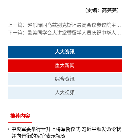
（责编：高笑笑）
上一篇：
赵乐际同乌兹别克斯坦最高会议参议院主席纳尔巴耶娃举行会谈
下一篇：
欧美同学会大讲堂暨留学人员庆祝中华人民共和国成立75周年座谈会在京举行 丁仲礼出席并讲话
人大资讯
重大新闻
综合资讯
人大视频
推荐内容
中央军委举行晋升上将军衔仪式 习近平颁发命令状
并向晋衔的军官表示祝贺