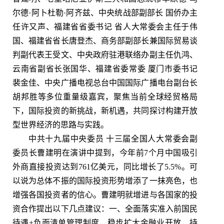
尔德·阿卜杜勒·阿齐兹、中央统战部副部长 国侨办主
任许又声、福建省省委书记 省人大常委会主任于伟
国、福建省省长唐登杰、商务部副部长兼国际贸易谈
判副代表王受文、中央政府驻港联络办副主任仇鸿、
云南省副省长张国华、福建省委常委 厦门市委书记
裴金佳、中央广播电视总台中国国际广播电台副台长
胡邦胜等多位重量级嘉宾，聚焦当前全球经贸格局
下，国际投资的新挑战，新机遇，共同探讨构建开放
型世界经济的思路与实践。
中共十九届中央委员 十三届全国人大常委会副
委员长曹建明在演讲中提到，今年前7个月中国吸引
外商直接投资达到761亿美元，同比增长了5.5%。可
以说为总体不振的国际投资形势增添了一抹亮色，也
增强各国投资者的信心。曹建明就增进与各国家的投
资合作提出以下几点建议：一、全面落实准入前国民
待遇+负面清单管理制度，稳步扩大金融业开放，持