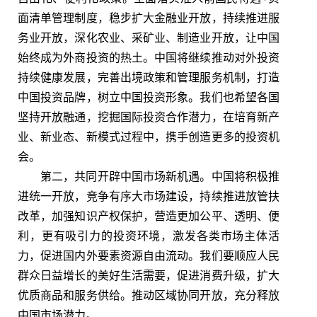
面清单管理制度，稳步扩大金融业开放，持续推进服
务业开放，深化农业、采矿业、制造业开放，让中国
始终成为外商投资的热土。中国将继续推动对外投资
持续健康发展，完善出境政策和管理服务机制，打造
中国投资品牌，树立中国投资形象。我们也希望各国
坚持开放融通，挖掘国际投资合作潜力，在培育新产
业、新业态、新模式过程中，携手创造更多的投资机
会。
第二，共同开辟中国市场新机遇。中国将积极推
进统一开放，竞争有序大市场建设，持续推进放管扶
改革，加强知识产权保护，营造更加公平、透明、便
利，更有吸引力的投资环境，激发各类市场主体活
力，促进国内外要素资源自由流动。我们要顺应人民
群众日益增长的美好生活需要，促进消费升级，扩大
优质商品和服务供给。推动区域协同开放，充分释放
中国市场潜力。