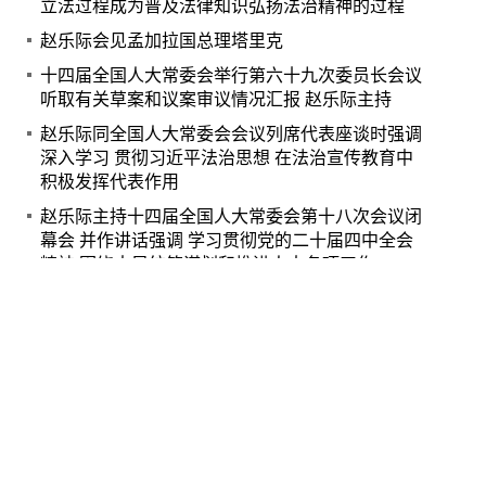
立法过程成为普及法律知识弘扬法治精神的过程
赵乐际会见孟加拉国总理塔里克
十四届全国人大常委会举行第六十九次委员长会议
听取有关草案和议案审议情况汇报 赵乐际主持
赵乐际同全国人大常委会会议列席代表座谈时强调
深入学习 贯彻习近平法治思想 在法治宣传教育中
积极发挥代表作用
赵乐际主持十四届全国人大常委会第十八次会议闭
幕会 并作讲话强调 学习贯彻党的二十届四中全会
精神 围绕大局统筹谋划和推进人大各项工作
十四届全国人大常委会举行第四十九次委员长会议
赵乐际主持
Copyright © www.npcxj.com All Rights Reserver 北京
中民法智文化发展有限公司
京ICP备17013623号-1