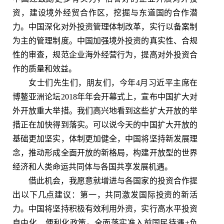
资，建设境外经贸合作区，挖掘与东道国的合作潜
力。中国深化对外投资管理体制改革，实行以备案制
为主的管理制度。中国加强境外投资的真实性、合规
性的审查，规范企业海外经营行为，提高对外投资合
作的质量和效益。
女士们先生们，朋友们，今年4月习近平主席在
博鳌亚洲论坛2018年年会开幕式上，宣布中国扩大对
外开放重大举措。我们高兴地看到这些扩大开放的举
措正在加快得到落实。可以说今天的中国扩大开放的
基础更加坚实，体制更加健全，中国将坚持新发展理
念，推动形成全面开放的新格局，构建开放型的世界
经济和人类命运共同体与各国共享发展机遇。
借此机会，我愿意就增进与各国家的投资合作提
出以下几点建议：第一，共同激发国际投资的新活
力。中国将坚持积极有效利用外资，实行高水平投资
自由化、便利化政策。全面落实准入前国民待遇+负