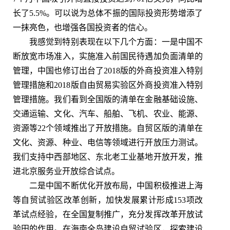
长了5.5%。可以说为总体不振的国际投资形势增添了
一抹亮色，也增强各国投资者的信心。
我感觉到特别表现在以下几个方面：一是中国不
断放宽市场准入，实施准入前国民待遇加负面清单的
管理，中国也修订出台了2018版的外商投资准入特别
管理措施和2018版自由贸易实验区外商投资准入特别
管理措施。我们看到全国版的清单在金融基础设施、
交通运输、文化、汽车、船舶、飞机、农业、能源、
资源等22个领域推出了开放措施。自贸区版的清单在
文化、资源、种业、电信等领域进行开放压力测试。
我们支持中西部地区、东北老工业基地开放开发，推
进北京服务业开放综合试点。
二是中国不断优化开放布局，中国积极推进上海
等自贸试验区改革创新，加快发展累计形成153项改
革试点经验，在全国复制推广，充分发挥改革开放试
验田的作用。在海南全岛建设自贸试验区，探索建设