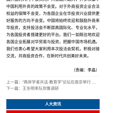
中国利用外资的政策不会变。对于外商投资企业合法
权益的保障不会变，为各国企业在华投资兴业提供更
好服务的方向不会变。中国将始终欢迎和鼓励外商来
华投资，支持投洽会不断提高国际化、专业化水平，
为各国投资者搭建更好的平台。我们一如既往地欢迎
各国企业拓展对华贸易与投资，把握中国市场机遇。
我们也衷心希望大家利用本次投洽会契机，积极对接
交流，共商投资合作，在新时代共创美好未来。
（责编：李晶）
上一篇：
“两岸学者共话·教育学”论坛在南京举行 蔡达峰出席并致辞
下一篇：
王东明率队到鲁调研
人大资讯