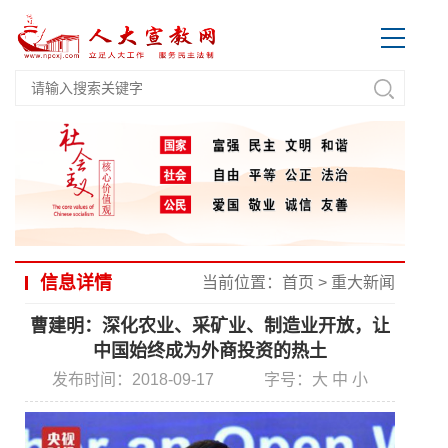
信息详情
当前位置：
首页
>
重大新闻
曹建明：深化农业、采矿业、制造业开放，让
中国始终成为外商投资的热土
发布时间：2018-09-17
字号：
大
中
小