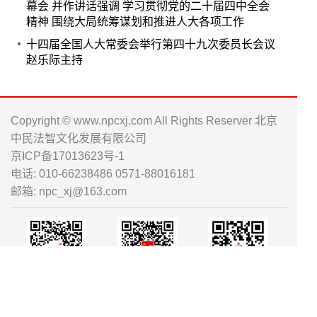
幕会 并作讲话强调 学习贯彻党的二十届四中全会
精神 围绕大局统筹谋划和推进人大各项工作
十四届全国人大常委会举行第四十九次委员长会议
赵乐际主持
Copyright © www.npcxj.com All Rights Reserver 北京
中民法智文化发展有限公司
京ICP备17013623号-1
电话: 010-66238486 0571-88016181
邮箱: npc_xj@163.com
人大工作资
履职工作通
人大书刊淘
讯公众号
公众号
宝店