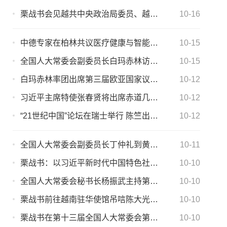
栗战书会见越共中央政治局委员、越南公安部部长苏林
10-16
中德专家在柏林共议医疗健康与智能制造 陈竺出席并讲话
10-15
全国人大常委会副委员长白玛赤林访问奥地利
10-15
白玛赤林率团出席第三届欧亚国家议长会议
10-12
习近平主席特使张春贤将出席赤道几内亚独立50周年庆典
10-12
“21世纪中国”论坛在瑞士举行 陈竺出席并讲话
10-12
全国人大常委会副委员长丁仲礼到黄山市调研
10-11
栗战书：以习近平新时代中国特色社会主义思想为指导推动人大制度和人大工作与时俱进完善发展
10-10
全国人大常委会秘书长杨振武主持第二次全体会并作总结讲话
10-10
栗战书前往越南驻华使馆吊唁陈大光主席逝世
10-10
栗战书在第十三届全国人大常委会第五次会议上的讲话
10-10