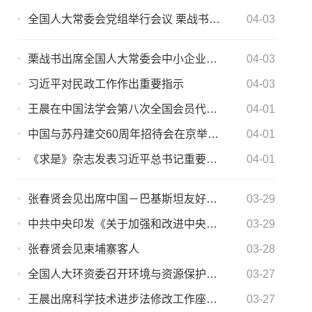
全国人大常委会党组举行会议 栗战书主持并讲话
04-03
栗战书出席全国人大常委会中小企业促进法执法检查组第一次全体会议
04-03
习近平对民政工作作出重要指示
04-03
王晨在中国法学会第八次全国会员代表大会闭幕式上的讲话
04-01
中国与苏丹建交60周年招待会在京举行 艾力更·依明巴海出席
04-01
《求是》杂志发表习近平总书记重要文章
04-01
张春贤会见出席中国－巴基斯坦友好省市合作论坛代表
03-29
中共中央印发《关于加强和改进中央和国家机关党的建设的意见》
03-29
张春贤会见柬埔寨客人
03-28
全国人大环资委召开环境与资源保护工作座谈会 依法推动打好污染防治攻坚战
03-27
王晨出席科学技术进步法修改工作座谈会并讲话
03-27