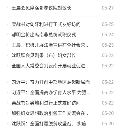
王晨会见摩洛哥参议院副议长
05-27
栗战书对匈牙利进行正式友好访问
05-25
郝明金将出席南非总统就职仪式
05-24
王晨：积极开展法治宣讲在全社会营造尊法学法守法用法良好氛围
05-23
沈跃跃会见刚果（布）妇女部长
05-22
全国人大常委会到云南开展就业促进法执法检查
05-22
习近平：奋力开创中部地区崛起新局面
05-22
习近平：全面提高办学育人水平 为强军事业提供有力人才支持
05-22
栗战书对奥地利进行正式友好访问
05-22
加强妇女思想政治引领工作交流会在北京召开 沈跃跃讲话
05-20
沈跃跃：全面打赢脱贫攻坚战、 实施乡村振兴战略 妇女大有作为
05-20