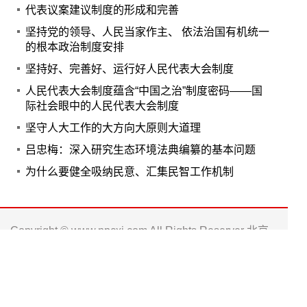
代表议案建议制度的形成和完善
坚持党的领导、人民当家作主、 依法治国有机统一
的根本政治制度安排
坚持好、完善好、运行好人民代表大会制度
人民代表大会制度蕴含“中国之治”制度密码——国
际社会眼中的人民代表大会制度
坚守人大工作的大方向大原则大道理
吕忠梅：深入研究生态环境法典编纂的基本问题
为什么要健全吸纳民意、汇集民智工作机制
Copyright © www.npcxj.com All Rights Reserver 北京
中民法智文化发展有限公司
京ICP备17013623号-1
电话: 010-66238486 0571-88016181
邮箱: npc_xj@163.com