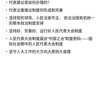
代表建议是如何办理的？
代表议案建议制度的形成和完善
坚持党的领导、人民当家作主、 依法治国有机统一
的根本政治制度安排
坚持好、完善好、运行好人民代表大会制度
人民代表大会制度蕴含“中国之治”制度密码——国
际社会眼中的人民代表大会制度
坚守人大工作的大方向大原则大道理
吕忠梅：深入研究生态环境法典编纂的基本问题
为什么要健全吸纳民意、汇集民智工作机制
Copyright © www.npcxj.com All Rights Reserver 北京
中民法智文化发展有限公司
京ICP备17013623号-1
电话: 010-66238486 0571-88016181