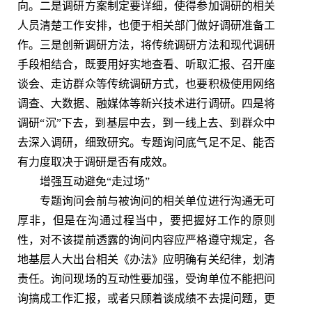
向。二是调研方案制定要详细，使得参加调研的相关
人员清楚工作安排，也便于相关部门做好调研准备工
作。三是创新调研方法，将传统调研方法和现代调研
手段相结合，既要用好实地查看、听取汇报、召开座
谈会、走访群众等传统调研方式，也要积极使用网络
调查、大数据、融媒体等新兴技术进行调研。四是将
调研“沉”下去，到基层中去，到一线上去、到群众中
去深入调研，细致研究。专题询问底气足不足、能否
有力度取决于调研是否有成效。
增强互动避免“走过场”
专题询问会前与被询问的相关单位进行沟通无可
厚非，但是在沟通过程当中，要把握好工作的原则
性，对不该提前透露的询问内容应严格遵守规定，各
地基层人大出台相关《办法》应明确有关纪律，划清
责任。询问现场的互动性要加强，受询单位不能把问
询搞成工作汇报，或者只顾着谈成绩不去提问题，更