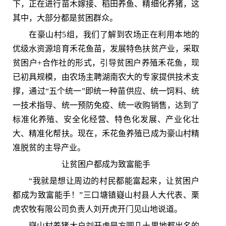
下，正在进行苗木嫁接、稻田养鱼、精细化养猪，这
其中，大部分都是贫困群众。
在豪山村5组，我们了解到农场正在利用本地的
优级水资源培育禾花鱼苗，发展特色扶贫产业，采取
贫困户+合作社的形式，引导贫困户养殖禾花鱼，现
已初具规模，由农场主聘湖南农大的专家提供技术支
撑，通过“五个统一”即统一种苗供应、统一饲料、统
一技术指导、统一预防免疫、统一收购销售，达到了
标准化养殖、安全化经营、特色化发展、产业化壮
大、精准化帮扶。现在，禾花鱼养殖已成为豪山村精
准脱贫的主导产业。
让贫困户都成为致富能手
“我就是想让周边的村民都能富起来，让贫困户
都成为致富能手！”三口塘镇嶷山村县人大代表、栗
虎农牧有限公司负责人刘开虎开门见山地说道。
嶷山村养猪大户刘开虎是方圆几十里地都出名的