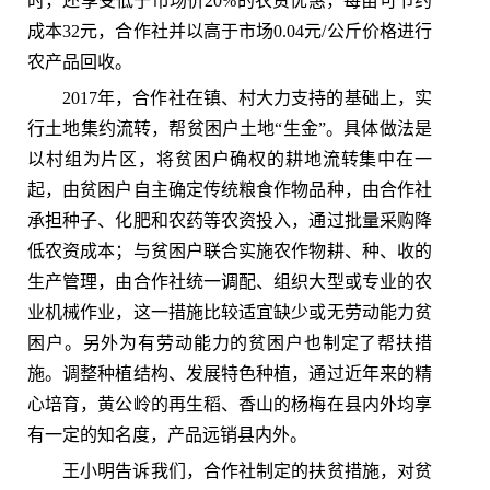
时，还享受低于市场价20%的农资优惠，每亩可节约
成本32元，合作社并以高于市场0.04元/公斤价格进行
农产品回收。
2017年，合作社在镇、村大力支持的基础上，实
行土地集约流转，帮贫困户土地“生金”。具体做法是
以村组为片区，将贫困户确权的耕地流转集中在一
起，由贫困户自主确定传统粮食作物品种，由合作社
承担种子、化肥和农药等农资投入，通过批量采购降
低农资成本；与贫困户联合实施农作物耕、种、收的
生产管理，由合作社统一调配、组织大型或专业的农
业机械作业，这一措施比较适宜缺少或无劳动能力贫
困户。另外为有劳动能力的贫困户也制定了帮扶措
施。调整种植结构、发展特色种植，通过近年来的精
心培育，黄公岭的再生稻、香山的杨梅在县内外均享
有一定的知名度，产品远销县内外。
王小明告诉我们，合作社制定的扶贫措施，对贫