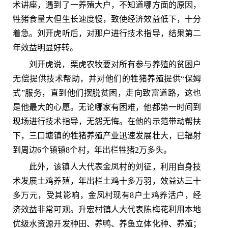
术讲座，遇到了一养殖大户，不知道哪方面的原因，
牲猪食量大但生长速度慢，致使经济效益低下，十分
着急。刘开虎听后，对那户进行技术指导，结果第二
年效益明显好转。
刘开虎说，栗虎农牧要对所有参与养殖的贫困户
无偿提供技术帮助，并对他们的牲猪养殖提供“保姆
式”服务，直到他们摆脱贫困，走向致富道路，这也
是他最大的心愿。无论哪家有困难，他都第一时间到
现场进行技术指导，无怨无悔。在他的示范带动帮扶
下，三口塘镇的牲猪养殖产业迅速发展壮大，已辐射
到周边6个镇镇8个村，年出栏牲猪2万多头。
此外，该镇人大代表金凤村的刘征，利用自身技
术发展土鸡养殖，年出栏土鸡十多万羽，效益达三十
多万元，受其影响，金凤村现有8户土鸡养活户，经
济效益非常可观。升宏村镇人大代表陈梅花利用本地
优级水资源开发种田、养鸭、养鱼立体化种、养殖；