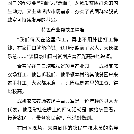
困户的帮扶变“输血”为“造血”，既激发贫困群众的内
生动力，又主动适应市场需求，夯实了贫困群众脱贫
致富可持续发展的基础。
特色产业帮扶更精准
“我们每天在这里作工，再也不用外出打工挣
钱，在家门口就能挣钱，还顺便照顾了家人，大伙都
乐意……”该镇豪山口村贫困户雷春光高兴地说道。
雷春光在三口塘镇扶贫项目产业园——成褀家庭
农场打工，他告诉我们，他带领本村的其他贫困户来
这里打工，大家都乐意干，原因就是这里的工资开得
比较高。
成褀家庭农场农场主雷显军是一位年轻的县人大
代表，他经常挂在嘴上的四句话就是“做给农民看，
带着农民干，带领农民富”，他说到做到。
在园区现场，来自周围的农民在技术员的指导